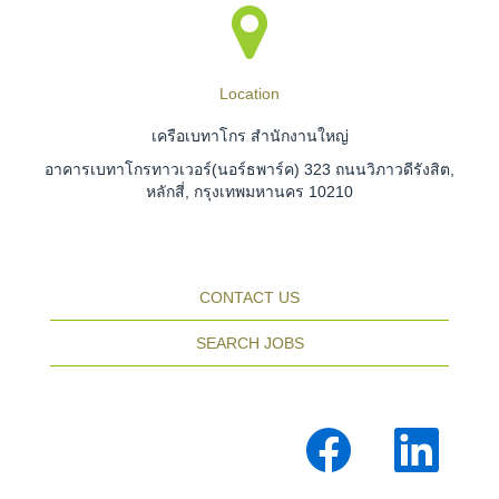
Location
เครือเบทาโกร สำนักงานใหญ่
อาคารเบทาโกรทาวเวอร์(นอร์ธพาร์ค) 323 ถนนวิภาวดีรังสิต,
หลักสี่, กรุงเทพมหานคร 10210
CONTACT US
SEARCH JOBS
เ
เ
ปิ
ปิ
ด
ด
ใ
ใ
น
น