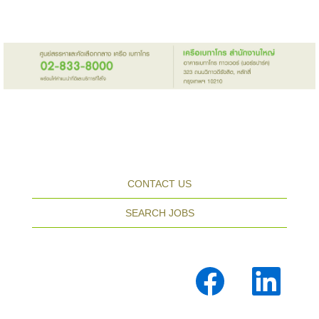
CONTACT US
SEARCH JOBS
เ
เ
ปิ
ปิ
ด
ด
ใ
ใ
น
น
แ
แ