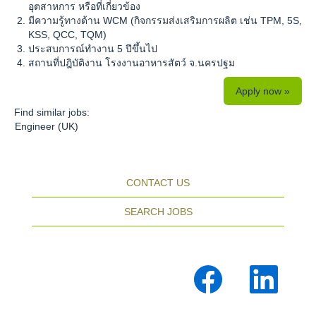
อุตสาหการ หรือที่เกี่ยวข้อง
มีความรู้ทางด้าน WCM (กิจกรรมส่งเสริมการผลิต เช่น TPM, 5S,
KSS, QCC, TQM)
ประสบการณ์ทำงาน 5 ปีขึ้นไป
สถานที่ปฎิบัติงาน โรงงานอาหารสัตว์ จ.นครปฐม
Apply now »
Find similar jobs:
Engineer (UK)
CONTACT US
SEARCH JOBS
O
O
p
p
e
e
n
n
s
s